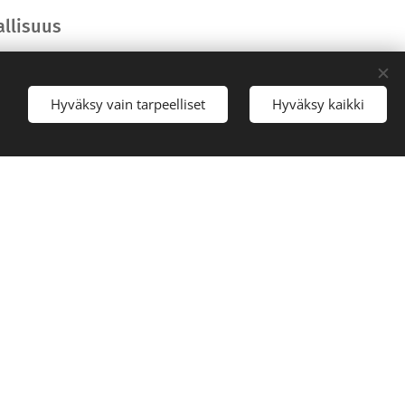
allisuus
vastuullisesti. Luomme ympäristön,
llistua ja ilmaista mielipiteensä
Hyväksy vain tarpeelliset
Hyväksy kaikki
le turvallisen ja viihtyisän
ainen voi osallistua ilman pelkoa
tä tai epäasiallisesta kohtelusta.
nlaista huonoa käytöstä, kuten