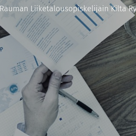
Rauman Liiketalousopiskelijain Kilta R