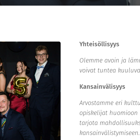
Yhteisöllisyys
Olemme avoin ja lämm
voivat tuntea kuuluv
Kansainvälisyys
Arvostamme eri kultt
opiskelijat huomioo
tarjota mahdollisuuks
kansainvälistymiseen.