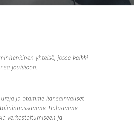
inhenkinen yhteisö, jossa kaikki
ansa joukkoon.
uureja ja otamme kansainväliset
n toiminnassamme. Haluamme
ia verkostoitumiseen ja